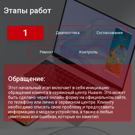
Этапы работ
Замена материнской платы
от 2750 ₽
Заказать
Замена жесткого диска HDD/SSD
от 1450 ₽
Заказать
1
Диагностика
Согласование
Ремонт
Контроль
Обращение:
Этот начальный этап включает в себя инициацию
обращения клиента в сервисный центр Huawei. Это может
быть сделано через онлайн-форму на официальном сайте,
по телефону или лично в сервисном центре. Клиенту
необходимо описать свою проблему и предоставить
информацию о модели устройства, а также о любых
симптомах или ошибках, которые он заметил.