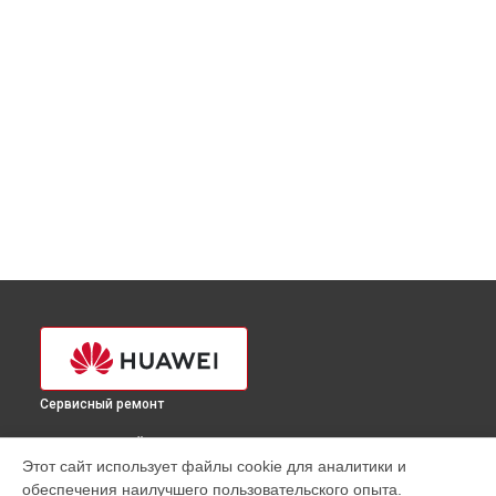
Сервисный ремонт
ВЫБЕРИ СВОЙ ГОРОД
Этот сайт использует файлы cookie для аналитики и
Замена кулера ультрабука Huawei в
Краснодаре
обеспечения наилучшего пользовательского опыта.