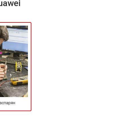
uawei
Гаспарян