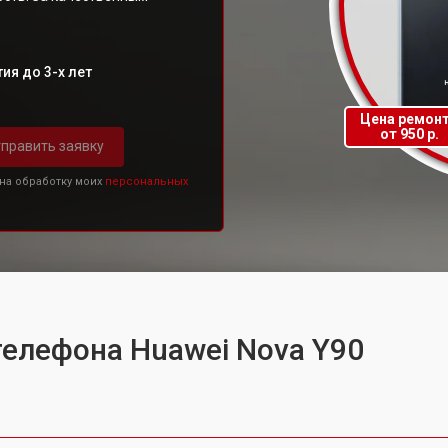
ия до 3-х лет
Цена ремон
от 950 р.
править заявку
 на обработку моих
персональных
телефона Huawei Nova Y90