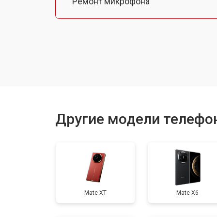
Ремонт микрофона
Замена шлейфа
Замена разъема питания
Ремонт камеры
Другие модели телефо
Замена материнской платы
Замена задней крышки
Mate XT
Mate X6
Замена дисплея (экрана)