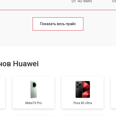
от 40 мин
о
от 70 мин
о
Показать весь прайс
от 50 мин
о
от 70 мин
о
нов Huawei
от 60 мин
о
от 60 мин
о
Mate70 Pro
Pura 80 Ultra
от 60 мин
о