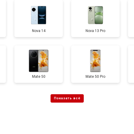
от 60 мин
о
Nova 14
Nova 13 Pro
от 50 мин
о
от 90 мин
о
от 40 мин
о
Mate 50
Mate 50 Pro