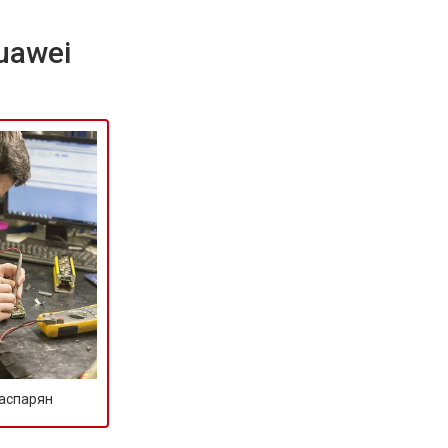
uawei
Гаспарян