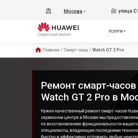
улица С
Москва
▼
УСЛУГИ
Сервисный ремонт
Главная
/
Смарт-часы
/
Watch GT 2 Pro
Ремонт смарт-часов
Watch GT 2 Pro в Мо
Нужен качественный ремонт смарт-часов Huawe
сервисном центре в Москве мы предоставляе
по восстановлению функциональности вашего 
специалисты, владеющие последними техноло
быстро и эффективно устранить любые неиспр