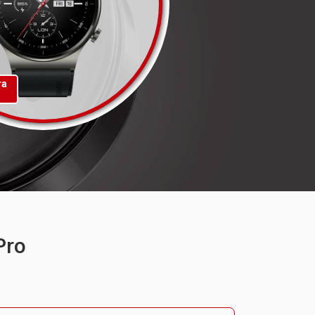
та
Pro