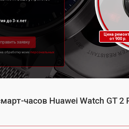
ия до 3-х лет
Цена ремон
от 900 р.
править заявку
 на обработку моих
персональных
март-часов Huawei Watch GT 2 