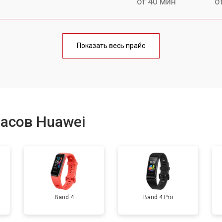
от 40 мин
о
от 60 мин
о
Показать весь прайс
от 40 мин
о
от 50 мин
о
асов Huawei
от 40 мин
о
от 60 мин
о
Band 4
Band 4 Pro
от 50 мин
о