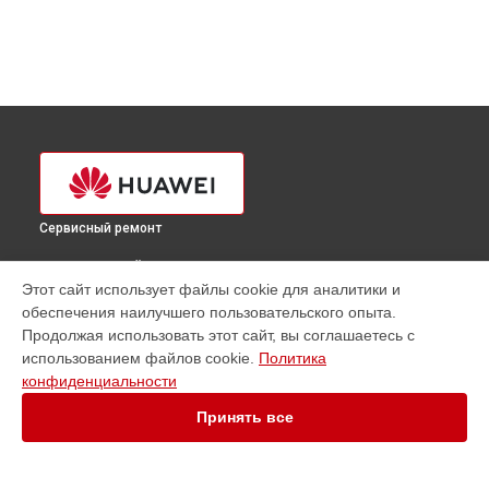
Сервисный ремонт
ВЫБЕРИ СВОЙ ГОРОД
Этот сайт использует файлы cookie для аналитики и
Замена динамика смарт-часов Honor Band 3 Carbon Huawei
обеспечения наилучшего пользовательского опыта.
в
Краснодаре
Продолжая использовать этот сайт, вы соглашаетесь с
Замена динамика смарт-часов Honor Band 3 Carbon Huawei
использованием файлов cookie.
Политика
в
Ростове-на-Дону
конфиденциальности
Замена динамика смарт-часов Honor Band 3 Carbon Huawei
в
Нижнем Новгороде
Принять все
Замена динамика смарт-часов Honor Band 3 Carbon Huawei
в
Новосибирске
Замена динамика смарт-часов Honor Band 3 Carbon Huawei