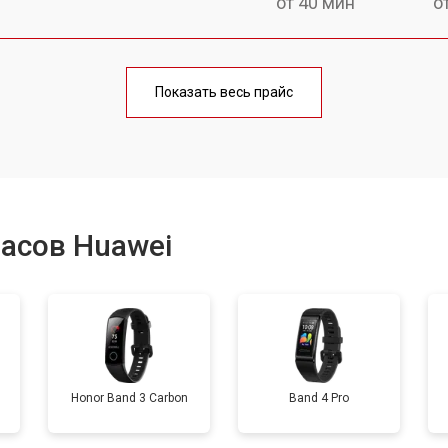
от 40 мин
о
от 60 мин
о
Показать весь прайс
от 40 мин
о
от 50 мин
о
асов Huawei
от 40 мин
о
от 60 мин
о
Honor Band 3 Carbon
Band 4 Pro
от 50 мин
о