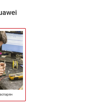
uawei
Гаспарян