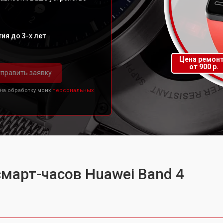
ия до 3-х лет
Цена ремон
от 900 р.
править заявку
 на обработку моих
персональных
смарт-часов Huawei Band 4