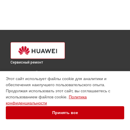
Сервисный ремонт
ВЫБЕРИ СВОЙ ГОРОД
Этот сайт использует файлы cookie для аналитики и
Ремонт сервера FusionServer RH2288H V3 Huawei в
обеспечения наилучшего пользовательского опыта.
Краснодаре
Продолжая использовать этот сайт, вы соглашаетесь с
Ремонт сервера FusionServer RH2288H V3 Huawei в
использованием файлов cookie.
Политика
Ростове-на-Дону
конфиденциальности
Ремонт сервера FusionServer RH2288H V3 Huawei в
Нижнем
Новгороде
Принять все
Ремонт сервера FusionServer RH2288H V3 Huawei в
Новосибирске
Ремонт сервера FusionServer RH2288H V3 Huawei в